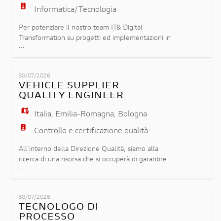
Informatica/Tecnologia
Per potenziare il nostro team IT& Digital
Transformation su progetti ed implementazioni in
...
ambito SAP, nonché per garantire il presidio
continuo dei processi aziendali rispettando il core
model e le regole di compliance del gruppo,
30/07/2026
siamo alla ricerca di una risorsa specialista in
VEHICLE SUPPLIER
tematiche di Controlling/Budgeting/Forecasting a
QUALITY ENGINEER
cui affidare le segu
Italia
,
Emilia-Romagna
,
Bologna
Controllo e certificazione qualità
All'interno della Direzione Qualità, siamo alla
ricerca di una risorsa che si occuperà di garantire
...
che la componentistica veicolo di fornitura sia in
linea con gli standard di qualità stabiliti dai disegni
e dalle specifiche di riferimento di Ducati Motor
30/07/2026
Holding, monitorando la qualità dei processi
TECNOLOGO DI
produttivi dei fornitori attraverso azioni preve
PROCESSO