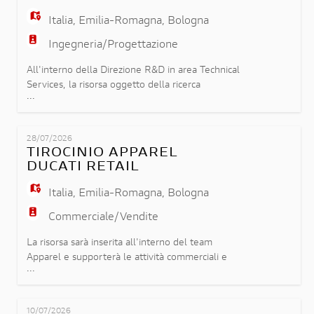
Italia
,
Emilia-Romagna
,
Bologna
Ingegneria/Progettazione
All'interno della Direzione R&D in area Technical
Services, la risorsa oggetto della ricerca
...
parteciperà all'Industrializzazione e validazione di
componenti strutturali e saldati ed avrà le
seguenti responsabilità: - analisi di fattibilità per
28/07/2026
componenti stampati e saldati; - stesura e
TIROCINIO APPAREL
aggiornamento delle specifiche tecniche di
DUCATI RETAIL
prodotto; - process
Italia
,
Emilia-Romagna
,
Bologna
Commerciale/Vendite
La risorsa sarà inserita all'interno del team
Apparel e supporterà le attività commerciali e
...
operative legate alla gestione della collezione
abbigliamento e accessori Ducati, affiancando il
team nelle seguenti attività: - Supporto e
10/07/2026