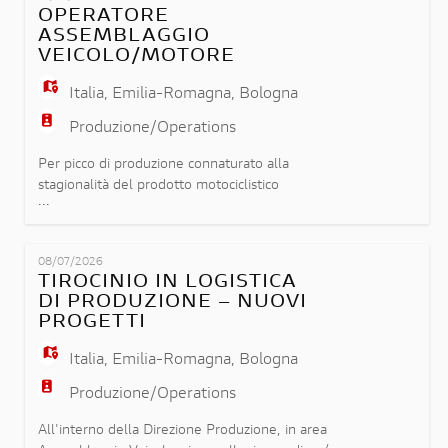
promozione della vendita della collezione Ducati
OPERATORE
Apparel; - Assistenza ai clienti nella scelta dei
ASSEMBLAGGIO
prodotti, garante
VEICOLO/MOTORE
Italia
,
Emilia-Romagna
,
Bologna
Produzione/Operations
Per picco di produzione connaturato alla
stagionalità del prodotto motociclistico
...
ricerchiamo operatori meccanici in linea di
montaggio. L'attività lavorativa è incentrata
nell'esecuzione di fasi manuali di assemblaggio in
08/07/2026
linea di montaggio. Requisiti: - Pregressa
TIROCINIO IN LOGISTICA
esperienza in catena di montaggio anche di breve
DI PRODUZIONE – NUOVI
durata - Conoscenza tecnica e pr
PROGETTI
Italia
,
Emilia-Romagna
,
Bologna
Produzione/Operations
All'interno della Direzione Produzione, in area