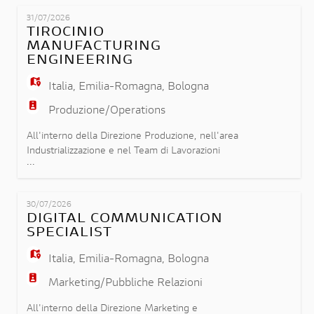
EN
stabiliti dai disegni e dalle specifiche di
31/07/2026
riferimento di Ducati Motor Holding,
TIROCINIO
monitorando la qualità dei processi produttivi dei
MANUFACTURING
FR
fornitori attrav
ENGINEERING
Italia
,
Emilia-Romagna
,
Bologna
IT
Produzione/Operations
All'interno della Direzione Produzione, nell'area
DE
Industrializzazione e nel Team di Lavorazioni
...
Meccaniche, la risorsa oggetto della ricerca sarà
coinvolta nelle seguenti attività: - analisi della
ES
saturazione degli impianti, con redazione e
30/07/2026
monitoraggio dei piani di produzione mensili e
DIGITAL COMMUNICATION
pluriennali; - supporto alle attività di
SPECIALIST
industrializzazione
PT
Italia
,
Emilia-Romagna
,
Bologna
Marketing/Pubbliche Relazioni
All'interno della Direzione Marketing e