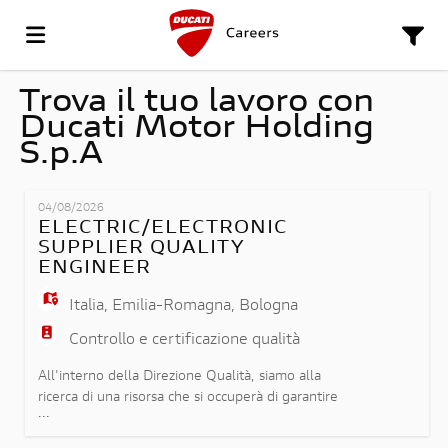
Trova il tuo lavoro con
VAI
Ducati Motor Holding
S.p.A
AL
OFFERTE
04/08/2026
ELECTRIC/ELECTRONIC
SITO
DI
CARICA
SUPPLIER QUALITY
ENGINEER
Italia
,
Emilia-Romagna
,
Bologna
DUCATI
LAVORO
IL
LOGIN
Controllo e certificazione qualità
All'interno della Direzione Qualità, siamo alla
CV
LINGUA
ricerca di una risorsa che si occuperà di garantire
...
che la componentistica elettrica ed elettronica di
fornitura sia in linea con gli standard di qualità