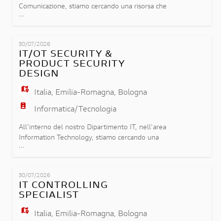
Comunicazione, stiamo cercando una risorsa che
...
possa ricoprire il ruolo di Digital Communication
Specialist e che si inserirà nel team Product
Content & Digital Channels contribuendo alla
30/07/2026
definizione, allo sviluppo e all'implementazione
IT/OT SECURITY &
della comunicazione digitale di prodotto
PRODUCT SECURITY
dell'Azienda su scala globale. L
DESIGN
Italia
,
Emilia-Romagna
,
Bologna
Informatica/Tecnologia
All'interno del nostro Dipartimento IT, nell'area
Information Technology, stiamo cercando una
...
risorsa che operi a stretto contatto con la
produzione, contribuendo alla resilienza dei
processi industriali e alla protezione delle
30/07/2026
infrastrutture IT. La risorsa sarà protagonista nella
IT CONTROLLING
gestione degli incidenti e nell'implementazione di
SPECIALIST
soluzioni innovat
Italia
,
Emilia-Romagna
,
Bologna