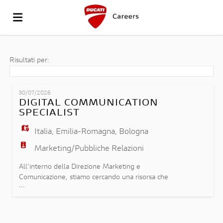
VAI
Risultati per:
AL
OFFERTE
30/07/2026
DIGITAL COMMUNICATION
SPECIALIST
SITO
DI
CARICA
Italia
,
Emilia-Romagna
,
Bologna
Marketing/Pubbliche Relazioni
DUCATI
LAVORO
IL
LOGIN
All'interno della Direzione Marketing e
Comunicazione, stiamo cercando una risorsa che
...
possa ricoprire il ruolo di Digital Communication
CV
LINGUA
Specialist e che si inserirà nel team Product
Content & Digital Channels contribuendo alla
definizione, allo sviluppo e all'implementazione