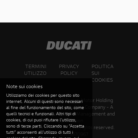
TERMINI
PRIVACY
POLITICA
UTILIZZO
POLICY
SUI
COOKIES
Note sui cookies
Utilizziamo dei cookies per questo sito
Copyright ©
2026 Ducati Motor Holding
internet. Alcuni di questi sono necessari
S.p.A – A Sole Shareholder Company - A
al fine del funzionamento del sito, come
Company subject to the Management and
quelli tecnici e funzionali. Altri tipi di
cookies, di cui puoi rifiutare l’utilizzo,
Coordination
sono di terze parti. Cliccando su “Accetta
activities of AUDI AG. All rights reserved.
tutti” acconsenti all’utilizzo di tutti i
VAT 05113870967