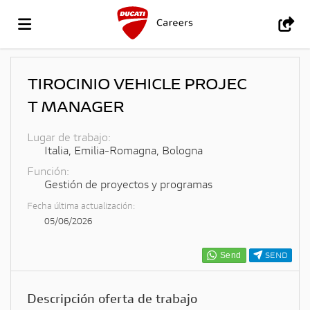
IR
TIROCINIO VEHICLE PROJEC
T MANAGER
AL
LISTA
Lugar de trabajo:
Italia
,
Emilia-Romagna
,
Bologna
SITIO
OFERTAS
SUBIR
Función:
Gestión de proyectos y programas
Fecha última actualización:
DE
DE
CV
ACCESO
05/06/2026
SEND
DUCATI
TRABAJO
IDIOMA
Descripción oferta de trabajo