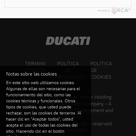
Powered by
TERMINI
POLÍTICA
POLÍTICA
UTILIZZO
DE
DE
Notas sobre las cookies
PRIVACIDAD
COOKIES
En este sitio web utilizamos cookies.
Algunas de ellas son necesarias para el
funcionamiento del sitio, como las
Copyright ©
2026 Ducati Motor Holding
cookies técnicas y funcionales. Otros
S.p.A – A Sole Shareholder Company - A
tipos de cookies, que usted puede
Company subject to the Management and
rechazar, son las cookies de terceros. Al
Coordination
hacer clic en "Aceptar todos", usted
activities of AUDI AG. All rights reserved.
acepta el uso de todas las cookies del
VAT 05113870967
sitio. Haciendo clic en el botón