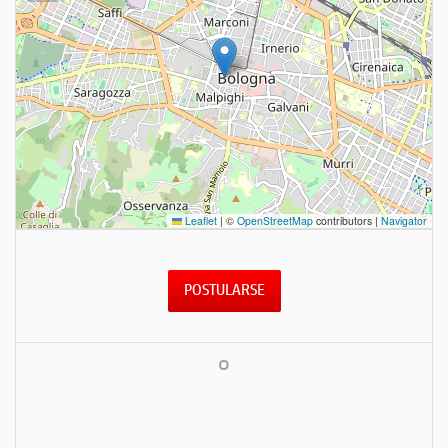
Leaflet
|
©
OpenStreetMap
contributors |
Navigator
POSTULARSE
o