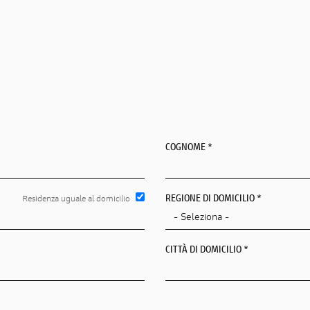
COGNOME *
REGIONE DI DOMICILIO *
Residenza uguale al domicilio
CITTÀ DI DOMICILIO *
Città Di Domicilio