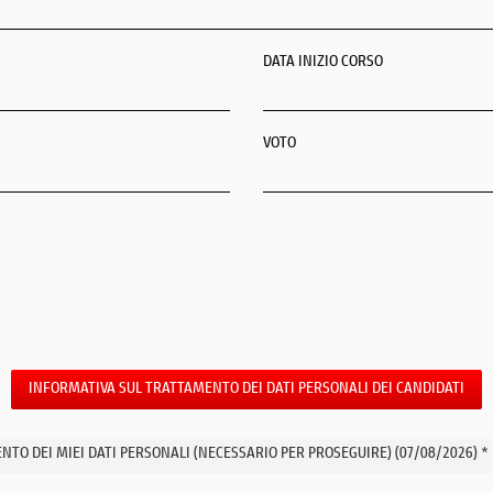
DATA INIZIO CORSO
DATA DI RILASCIO DEL TITOLO
VOTO
INFORMATIVA SUL TRATTAMENTO DEI DATI PERSONALI DEI CANDIDATI
TO DEI MIEI DATI PERSONALI (NECESSARIO PER PROSEGUIRE) (07/08/2026) *