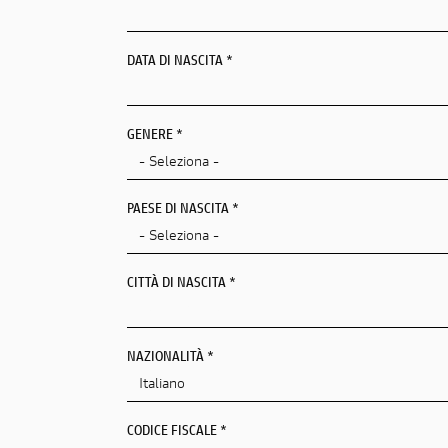
DATA DI NASCITA *
PAESE DI RESIDENZA *
GENERE *
CAP/NAP DI RESIDENZA
PAESE DI NASCITA *
INDIRIZZO DI RESIDENZA
CITTÀ DI NASCITA *
Città Di Nascita
NAZIONALITÀ *
CODICE FISCALE *