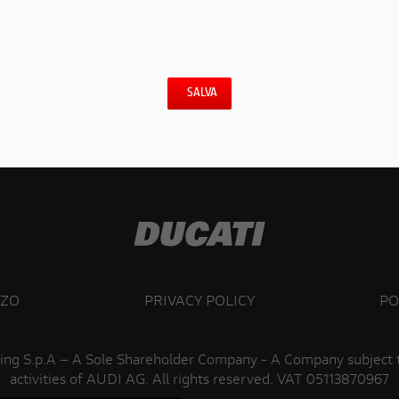
SALVA
ZZO
PRIVACY POLICY
PO
ing S.p.A – A Sole Shareholder Company - A Company subject
activities of AUDI AG. All rights reserved. VAT 05113870967