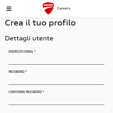
Crea il tuo profilo
VAI
Dettagli utente
AL
OFFERTE
INDIRIZZO EMAIL *
SITO
DI
CARICA
PASSWORD *
DUCATI
LAVORO
IL
LOGIN
CONFERMA PASSWORD *
CV
LINGUA