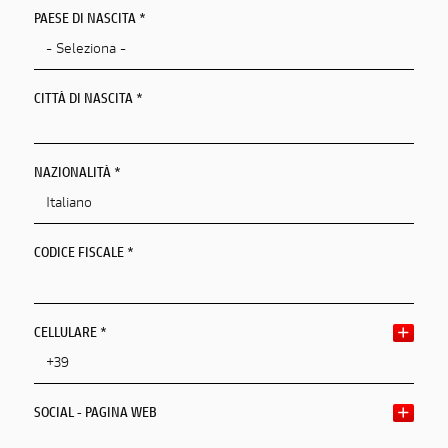
PAESE DI NASCITA *
CAP/NAP DI RESIDENZA
CITTÀ DI NASCITA *
CITTÀ DI RESIDENZA
Città Di Nascita
Città Di Residenza
NAZIONALITÀ *
INDIRIZZO DI RESIDENZA
CODICE FISCALE *
CELLULARE *
SOCIAL - PAGINA WEB