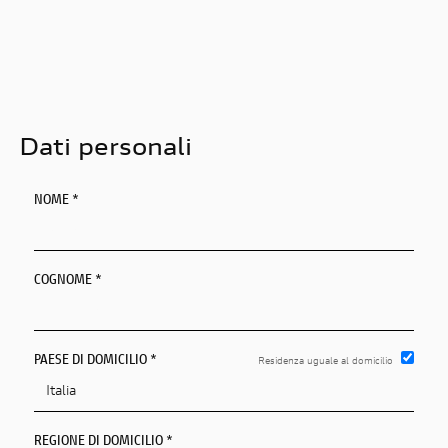
EN
FR
IT
Dati personali
NOME *
DE
ES
COGNOME *
PT
PAESE DI DOMICILIO *
Residenza uguale al domicilio
REGIONE DI DOMICILIO *