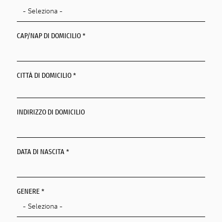
CAP/NAP DI DOMICILIO *
CITTÀ DI DOMICILIO *
Città Di Domicilio
INDIRIZZO DI DOMICILIO
DATA DI NASCITA *
PAESE DI RESIDENZA *
GENERE *
REGIONE/CANTONE DI RESIDENZA *