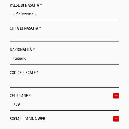
PAESE DI NASCITA *
CAP/NAP DI RESIDENZA
CITTÀ DI NASCITA *
CITTÀ DI RESIDENZA
Città Di Nascita
Città Di Residenza
NAZIONALITÀ *
INDIRIZZO DI RESIDENZA
CODICE FISCALE *
CELLULARE *
SOCIAL - PAGINA WEB