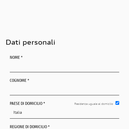
EN
FR
IT
Dati personali
NOME *
DE
ES
COGNOME *
PT
PAESE DI DOMICILIO *
Residenza uguale al domicilio
REGIONE DI DOMICILIO *