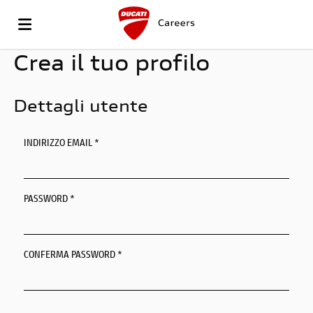
Crea il tuo profilo
VAI
Dettagli utente
AL
OFFERTE
INDIRIZZO EMAIL *
SITO
DI
CARICA
PASSWORD *
DUCATI
LAVORO
IL
LOGIN
CONFERMA PASSWORD *
CV
LINGUA