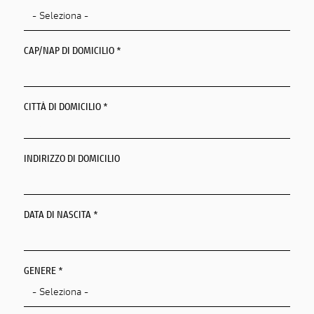
CAP/NAP DI DOMICILIO *
CITTÀ DI DOMICILIO *
Città Di Domicilio
INDIRIZZO DI DOMICILIO
DATA DI NASCITA *
PAESE DI RESIDENZA *
GENERE *
REGIONE/CANTONE DI RESIDENZA *