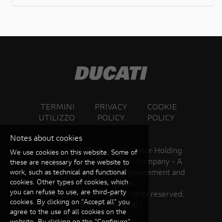
dall'intelligenza artificiale volta alla
progettazione, alla prototipazione e alla convalida
di una pipeline di sviluppo software basata
sull'intelligenza artificiale, integrata nei processi
SDLC/Dev
TERMINI
PRIVACY
COOKIE
UTILIZZO
POLICY
POLICY
Notes about cookies
Copyright ©
2026 Ducati Motor Holding
We use cookies on this website. Some of
S.p.A – A Sole Shareholder Company - A
these are necessary for the website to
Company subject to the Management and
work, such as technical and functional
cookies. Other types of cookies, which
Coordination
you can refuse to use, are third-party
activities of AUDI AG. All rights reserved.
cookies. By clicking on "Accept all" you
VAT 05113870967
agree to the use of all cookies on the