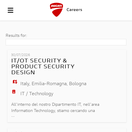
GO
Results for:
TO
JOB
30/07/2026
IT/OT SECURITY &
PRODUCT SECURITY
THE
LIST
UPLOAD
DESIGN
Italy
,
Emilia-Romagna
,
Bologna
WEBSITE
YOUR
LOGIN
IT / Technology
All'interno del nostro Dipartimento IT, nell'area
Information Technology, stiamo cercando una
OF
CV
LANGUAGE
...
risorsa che operi a stretto contatto con la
produzione, contribuendo alla resilienza dei
processi industriali e alla protezione delle