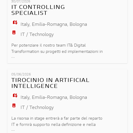
DUCATI
EN
30/07/2026
infrastrutture IT. La risorsa sarà protagonista nella
IT CONTROLLING
gestione degli incidenti e nell'implementazione di
SPECIALIST
soluzioni innovat
FR
Italy
,
Emilia-Romagna
,
Bologna
IT / Technology
IT
Per potenziare il nostro team IT& Digital
Transformation su progetti ed implementazioni in
...
ambito SAP, nonché per garantire il presidio
DE
continuo dei processi aziendali rispettando il core
model e le regole di compliance del gruppo,
05/06/2026
siamo alla ricerca di una risorsa specialista in
TIROCINIO IN ARTIFICIAL
ES
tematiche di Controlling/Budgeting/Forecasting a
INTELLIGENCE
cui affidare le segu
Italy
,
Emilia-Romagna
,
Bologna
PT
IT / Technology
La risorsa in stage entrerà a far parte del reparto
IT e fornirà supporto nella definizione e nella
...
realizzazione di un'attività di codifica assistita