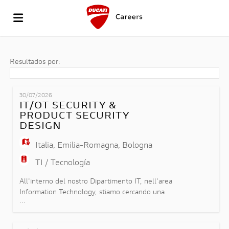
IR
Resultados por:
AL
LISTA
30/07/2026
IT/OT SECURITY &
PRODUCT SECURITY
SITIO
OFERTAS
SUBIR
DESIGN
Italia
,
Emilia-Romagna
,
Bologna
DE
DE
CV
ACCESO
TI / Tecnología
All'interno del nostro Dipartimento IT, nell'area
Information Technology, stiamo cercando una
DUCATI
TRABAJO
IDIOMA
...
risorsa che operi a stretto contatto con la
produzione, contribuendo alla resilienza dei
processi industriali e alla protezione delle