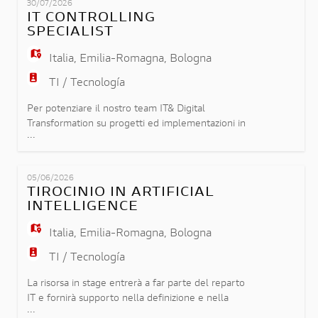
EN
30/07/2026
infrastrutture IT. La risorsa sarà protagonista nella
IT CONTROLLING
gestione degli incidenti e nell'implementazione di
SPECIALIST
soluzioni innovat
FR
Italia
,
Emilia-Romagna
,
Bologna
TI / Tecnología
IT
Per potenziare il nostro team IT& Digital
Transformation su progetti ed implementazioni in
...
ambito SAP, nonché per garantire il presidio
DE
continuo dei processi aziendali rispettando il core
model e le regole di compliance del gruppo,
05/06/2026
siamo alla ricerca di una risorsa specialista in
TIROCINIO IN ARTIFICIAL
ES
tematiche di Controlling/Budgeting/Forecasting a
INTELLIGENCE
cui affidare le segu
Italia
,
Emilia-Romagna
,
Bologna
PT
TI / Tecnología
La risorsa in stage entrerà a far parte del reparto
IT e fornirà supporto nella definizione e nella
...
realizzazione di un'attività di codifica assistita