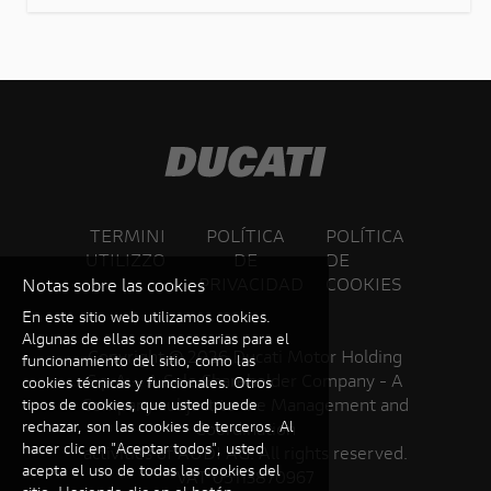
dall'intelligenza artificiale volta alla
progettazione, alla prototipazione e alla convalida
di una pipeline di sviluppo software basata
sull'intelligenza artificiale, integrata nei processi
SDLC/Dev
TERMINI
POLÍTICA
POLÍTICA
UTILIZZO
DE
DE
PRIVACIDAD
COOKIES
Notas sobre las cookies
En este sitio web utilizamos cookies.
Algunas de ellas son necesarias para el
Copyright ©
2026 Ducati Motor Holding
funcionamiento del sitio, como las
S.p.A – A Sole Shareholder Company - A
cookies técnicas y funcionales. Otros
Company subject to the Management and
tipos de cookies, que usted puede
rechazar, son las cookies de terceros. Al
Coordination
hacer clic en "Aceptar todos", usted
activities of AUDI AG. All rights reserved.
acepta el uso de todas las cookies del
VAT 05113870967