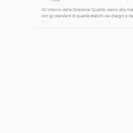
Poste:
All'interno della Direzione Qualità, siamo alla rice
con gli standard di qualità stabiliti dai disegni e
...
dei fornitori attraverso azioni preve