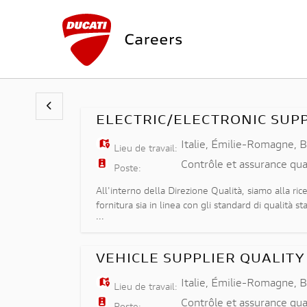
ELECTRIC/ELECTRONIC SUP
Italie
,
Émilie-Romagne
,
B
Lieu de travail:
Contrôle et assurance qua
Poste:
All'interno della Direzione Qualità, siamo alla ric
fornitura sia in linea con gli standard di qualità s
...
dei processi produttivi dei fornitori attrav
VEHICLE SUPPLIER QUALITY
Italie
,
Émilie-Romagne
,
B
Lieu de travail:
Contrôle et assurance qua