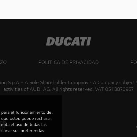
ZZO
POLÍTICA DE PRIVACIDAD
PO
ing S.p.A – A Sole Shareholder Company - A Company subject
activities of AUDI AG. All rights reserved. VAT 05113870967
s para el funcionamiento del
s, que usted puede rechazar,
cepta el uso de todas las
ccionar sus preferencias.