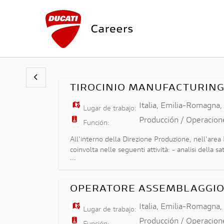
TIROCINIO MANUFACTURING
Italia
,
Emilia-Romagna
Lugar de trabajo:
Producción / Operacion
Función:
All'interno della Direzione Produzione, nell'area 
coinvolta nelle seguenti attività: - analisi della 
...
- supporto alle attività di industrializzazione
OPERATORE ASSEMBLAGGIO
Italia
,
Emilia-Romagna
Lugar de trabajo:
Producción / Operacion