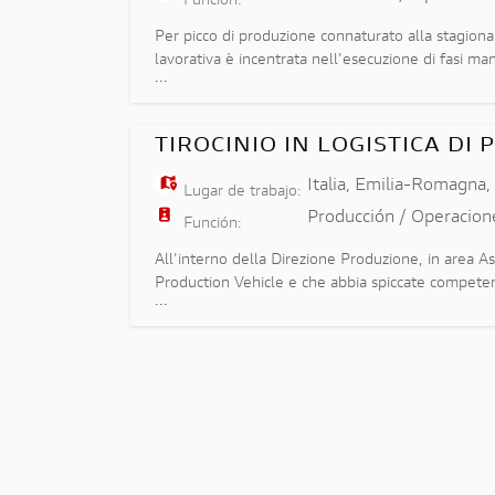
Función:
Per picco di produzione connaturato alla stagional
lavorativa è incentrata nell'esecuzione di fasi ma
...
montaggio anche di breve durata - Conoscenza te
TIROCINIO IN LOGISTICA DI
Italia
,
Emilia-Romagna
Lugar de trabajo:
Producción / Operacion
Función:
All'interno della Direzione Produzione, in area A
Production Vehicle e che abbia spiccate competenze n
...
riduzione delle attività manuali, all'automazi