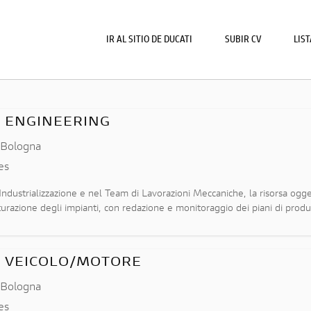
IR AL SITIO DE DUCATI
SUBIR CV
LIS
 ENGINEERING
,
Bologna
es
Industrializzazione e nel Team di Lavorazioni Meccaniche, la risorsa ogge
saturazione degli impianti, con redazione e monitoraggio dei piani di produ
 VEICOLO/MOTORE
,
Bologna
es