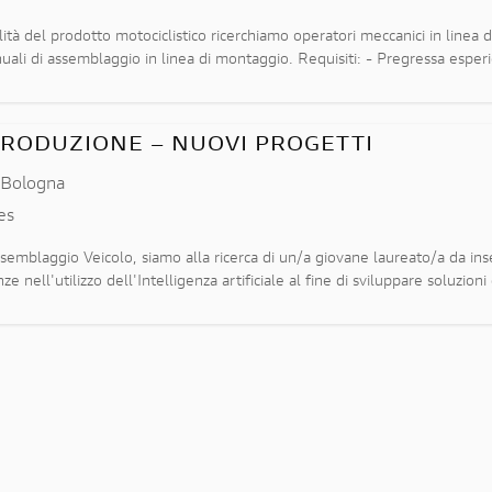
ità del prodotto motociclistico ricerchiamo operatori meccanici in linea d
nuali di assemblaggio in linea di montaggio. Requisiti: - Pregressa esperi
cnica e pr
 PRODUZIONE – NUOVI PROGETTI
,
Bologna
es
ssemblaggio Veicolo, siamo alla ricerca di un/a giovane laureato/a da ins
ell'utilizzo dell'Intelligenza artificiale al fine di sviluppare soluzioni d