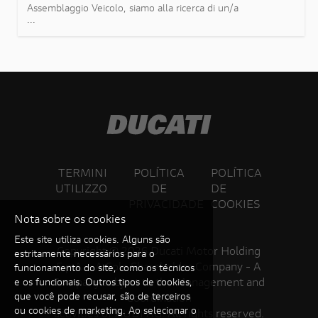
Assemblaggio Veicolo, siamo alla ricerca di un/a
...
giovane laureato/a da inserire nel team Logistic
Production Vehicle e che abbia spiccate
competenze nell'utilizzo dell'Intelligenza
artificiale al fine di sviluppare soluzioni digitali
innovative volte alla riduzione delle attività
manuali, all'automazi
TERMINI
POLÍTICA
POLÍTICA
UTILIZZO
DE
DE
PRIVACIDADE
COOKIES
Nota sobre os cookies
Este site utiliza cookies. Alguns são
Copyright ©
2026 Ducati Motor Holding
estritamente necessários para o
S.p.A – A Sole Shareholder Company - A
funcionamento do site, como os técnicos
Company subject to the Management and
e os funcionais. Outros tipos de cookies,
que você pode recusar, são de terceiros
Coordination
ou cookies de marketing. Ao selecionar o
activities of AUDI AG. All rights reserved.