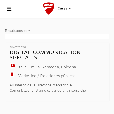
IR
Resultados por:
AL
LISTA
30/07/2026
DIGITAL COMMUNICATION
SPECIALIST
SITIO
OFERTAS
SUBIR
Italia
,
Emilia-Romagna
,
Bologna
Marketing / Relaciones públicas
DE
DE
CV
ACCESO
All'interno della Direzione Marketing e
Comunicazione, stiamo cercando una risorsa che
...
possa ricoprire il ruolo di Digital Communication
DUCATI
TRABAJO
IDIOMA
Specialist e che si inserirà nel team Product
Content & Digital Channels contribuendo alla
definizione, allo sviluppo e all'implementazione