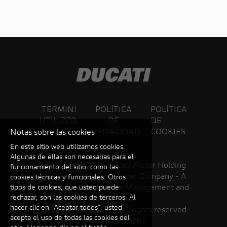
TERMINI
POLÍTICA
POLÍTICA
UTILIZZO
DE
DE
PRIVACIDAD
COOKIES
Notas sobre las cookies
En este sitio web utilizamos cookies.
Algunas de ellas son necesarias para el
Copyright ©
2026 Ducati Motor Holding
funcionamiento del sitio, como las
S.p.A – A Sole Shareholder Company - A
cookies técnicas y funcionales. Otros
Company subject to the Management and
tipos de cookies, que usted puede
rechazar, son las cookies de terceros. Al
Coordination
hacer clic en "Aceptar todos", usted
activities of AUDI AG. All rights reserved.
acepta el uso de todas las cookies del
VAT 05113870967