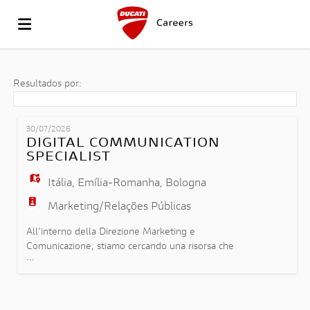
VÁ
Resultados por:
PARA
OFERTAS
30/07/2026
DIGITAL COMMUNICATION
SPECIALIST
O
DE
REGISTA-
Itália
,
Emília-Romanha
,
Bologna
Marketing/Relações Públicas
SITE
EMPREGO
TE
INICIAR
All'interno della Direzione Marketing e
Comunicazione, stiamo cercando una risorsa che
...
possa ricoprire il ruolo di Digital Communication
DA
SESSÃO
LÍNGUA
Specialist e che si inserirà nel team Product
Content & Digital Channels contribuendo alla
definizione, allo sviluppo e all'implementazione