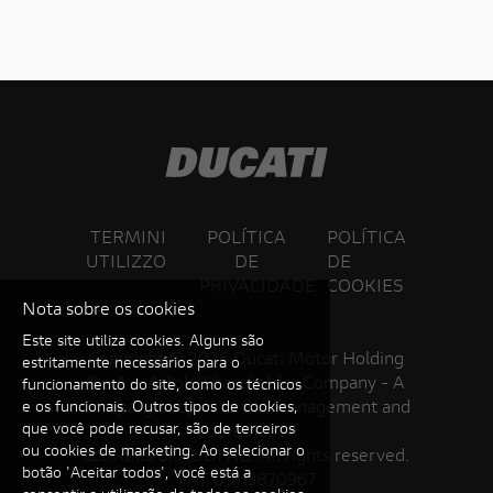
TERMINI
POLÍTICA
POLÍTICA
UTILIZZO
DE
DE
PRIVACIDADE
COOKIES
Nota sobre os cookies
Este site utiliza cookies. Alguns são
Copyright ©
2026 Ducati Motor Holding
estritamente necessários para o
S.p.A – A Sole Shareholder Company - A
funcionamento do site, como os técnicos
Company subject to the Management and
e os funcionais. Outros tipos de cookies,
que você pode recusar, são de terceiros
Coordination
ou cookies de marketing. Ao selecionar o
activities of AUDI AG. All rights reserved.
botão 'Aceitar todos', você está a
VAT 05113870967