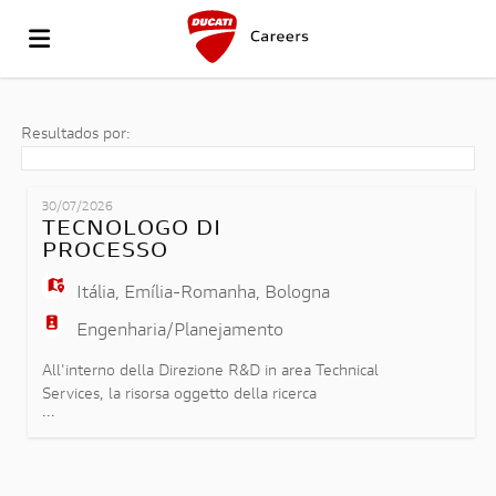
VÁ
Resultados por:
PARA
OFERTAS
30/07/2026
TECNOLOGO DI
PROCESSO
O
DE
REGISTA-
Itália
,
Emília-Romanha
,
Bologna
Engenharia/Planejamento
SITE
EMPREGO
TE
INICIAR
All'interno della Direzione R&D in area Technical
Services, la risorsa oggetto della ricerca
...
parteciperà all'Industrializzazione e validazione di
DA
SESSÃO
LÍNGUA
componenti strutturali e saldati ed avrà le
seguenti responsabilità: - analisi di fattibilità per
componenti stampati e saldati; - stesura e