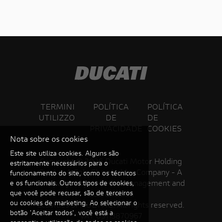
TERMINI
POLÍTICA
POLÍTICA
UTILIZZO
DE
DE
PRIVACIDADE
COOKIES
Nota sobre os cookies
Este site utiliza cookies. Alguns são
Copyright ©
2026 Ducati Motor Holding
estritamente necessários para o
S.p.A – A Sole Shareholder Company - A
funcionamento do site, como os técnicos
Company subject to the Management and
e os funcionais. Outros tipos de cookies,
que você pode recusar, são de terceiros
Coordination
ou cookies de marketing. Ao selecionar o
activities of AUDI AG. All rights reserved.
botão 'Aceitar todos', você está a
VAT 05113870967