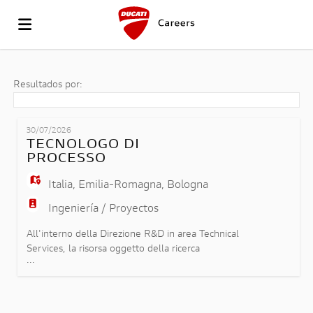
IR
Resultados por:
AL
LISTA
30/07/2026
TECNOLOGO DI
PROCESSO
SITIO
OFERTAS
SUBIR
Italia
,
Emilia-Romagna
,
Bologna
Ingeniería / Proyectos
DE
DE
CV
ACCESO
All'interno della Direzione R&D in area Technical
Services, la risorsa oggetto della ricerca
...
parteciperà all'Industrializzazione e validazione di
DUCATI
TRABAJO
IDIOMA
componenti strutturali e saldati ed avrà le
seguenti responsabilità: - analisi di fattibilità per
componenti stampati e saldati; - stesura e