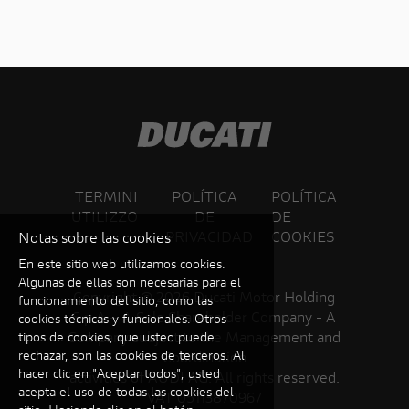
TERMINI
POLÍTICA
POLÍTICA
UTILIZZO
DE
DE
PRIVACIDAD
COOKIES
Notas sobre las cookies
En este sitio web utilizamos cookies.
Algunas de ellas son necesarias para el
Copyright ©
2026 Ducati Motor Holding
funcionamiento del sitio, como las
S.p.A – A Sole Shareholder Company - A
cookies técnicas y funcionales. Otros
Company subject to the Management and
tipos de cookies, que usted puede
rechazar, son las cookies de terceros. Al
Coordination
hacer clic en "Aceptar todos", usted
activities of AUDI AG. All rights reserved.
acepta el uso de todas las cookies del
VAT 05113870967