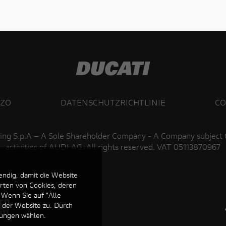
ZZO
DATENSCHUTZRICHTLINIE
CO
ing S.p.A – A Sole Shareholder Company - A Company subject
activities of AUDI AG. All rights reserved. VAT 05113870967
endig, damit die Website
Arten von Cookies, deren
 Wenn Sie auf "Alle
f der Website zu. Durch
llungen wählen.