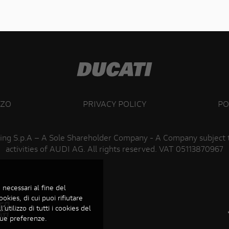
ZZO
PRIVACY POLICY
PO
ing S.p.A – A Sole Shareholder Company - A Company subject
activities of AUDI AG. All rights reserved. VAT 05113870967
 necessari al fine del
ookies, di cui puoi rifiutare
’utilizzo di tutti i cookies del
 tue preferenze.