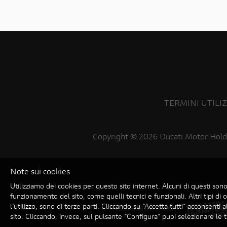
TERMINI UTILI
Copyright ©
2026 Ducati Motor Hold
Note sui cookies
Utilizziamo dei cookies per questo sito internet. Alcuni di questi sono
funzionamento del sito, come quelli tecnici e funzionali. Altri tipi di c
l’utilizzo, sono di terze parti. Cliccando su “Accetta tutti” acconsenti all
SCRAMBLER DUCATI
sito. Cliccando, invece, sul pulsante “Configura” puoi selezionare le