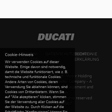
TERMINI
DATENSCHUTZRICHTLINIE
COOKIE-
Cookie-Hinweis
UTILIZZO
ERKLÄRUNG
Wir verwenden Cookies auf dieser
Website. Einige davon sind notwendig,
damit die Website funktioniert, wie z. B.
Copyright ©
2026 Ducati Motor Holding
technische und funktionale Cookies.
S.p.A – A Sole Shareholder Company - A
Andere Arten von Cookies, deren
Company subject to the Management and
Verwendung Sie ablehnen können, sind
Cookies von Drittanbietern. Wenn Sie
Coordination
auf "Alle akzeptieren" klicken, stimmen
activities of AUDI AG. All rights reserved.
Sie der Verwendung aller Cookies auf
VAT 05113870967
der Website zu. Durch Klicken auf die