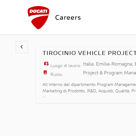
TIROCINIO VEHICLE PROJE
Italia
,
Emilia-Romagna
,
Luogo di lavoro:
Project & Program Man
Ruolo:
All'interno del dipartimento Program Management,
Marketing di Prodotto, R&D, Acquisti, Qualità, Pr
...
progetti assegnati. In dettaglio alla risorsa oggett