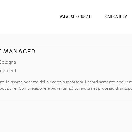
VAI AL SITO DUCATI
CARICA IL CV
CT MANAGER
Bologna
agement
 la risorsa oggetto della ricerca supporterà il coordinamento degli enti
oduzione, Comunicazione e Advertising) coinvolti nel processo di svilupp
o della ri