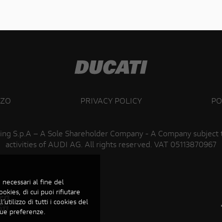
ZZO
PRIVACY POLICY
PO
ing S.p.A – A Sole Shareholder Company - A Company subject
activities of AUDI AG. All rights reserved. VAT 05113870967
 necessari al fine del
ookies, di cui puoi rifiutare
’utilizzo di tutti i cookies del
 tue preferenze.