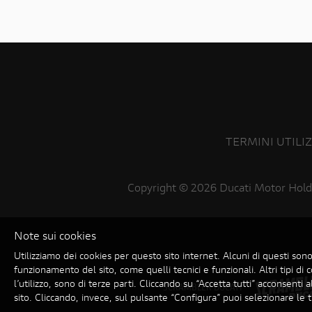
TERMINI UTILI
Copyright ©
2026 Ducati Motor Hold
Note sui cookies
Utilizziamo dei cookies per questo sito internet. Alcuni di questi sono
funzionamento del sito, come quelli tecnici e funzionali. Altri tipi di c
l’utilizzo, sono di terze parti. Cliccando su “Accetta tutti” acconsenti all
SCRAMBLER DUCATI
sito. Cliccando, invece, sul pulsante “Configura” puoi selezionare le