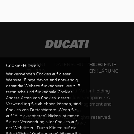
TERMINI
DATENSCHUTZRICHTLINIE
COOKIE-
Cookie-Hinweis
UTILIZZO
ERKLÄRUNG
Wir verwenden Cookies auf dieser
Website. Einige davon sind notwendig,
damit die Website funktioniert, wie z. B.
Copyright ©
2026 Ducati Motor Holding
technische und funktionale Cookies.
S.p.A – A Sole Shareholder Company - A
Andere Arten von Cookies, deren
Company subject to the Management and
Verwendung Sie ablehnen können, sind
Cookies von Drittanbietern. Wenn Sie
Coordination
auf "Alle akzeptieren" klicken, stimmen
activities of AUDI AG. All rights reserved.
Sie der Verwendung aller Cookies auf
VAT 05113870967
der Website zu. Durch Klicken auf die