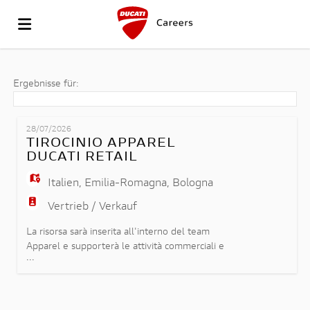
GEHEN
Ergebnisse für:
SIE
STELLEN
28/07/2026
TIROCINIO APPAREL
DUCATI RETAIL
ZUR
LEBENSLAUF
Italien
,
Emilia-Romagna
,
Bologna
Vertrieb / Verkauf
DUCATI-
HOCHLADEN
ANMELDEN
La risorsa sarà inserita all'interno del team
Apparel e supporterà le attività commerciali e
...
operative legate alla gestione della collezione
WEBSITE
SPRACHE
abbigliamento e accessori Ducati, affiancando il
team nelle seguenti attività: - Supporto e
promozione della vendita della collezione Ducati