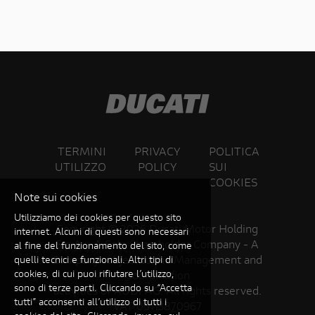
TERMINI
PRIVACY
POLITICA
UTILIZZO
POLICY
SUI
COOKIES
Note sui cookies
Utilizziamo dei cookies per questo sito
Copyright ©
2026 Ducati Motor Holding
internet. Alcuni di questi sono necessari
S.p.A – A Sole Shareholder Company - A
al fine del funzionamento del sito, come
Company subject to the Management and
quelli tecnici e funzionali. Altri tipi di
cookies, di cui puoi rifiutare l’utilizzo,
Coordination
sono di terze parti. Cliccando su “Accetta
activities of AUDI AG. All rights reserved.
tutti” acconsenti all’utilizzo di tutti i
VAT 05113870967