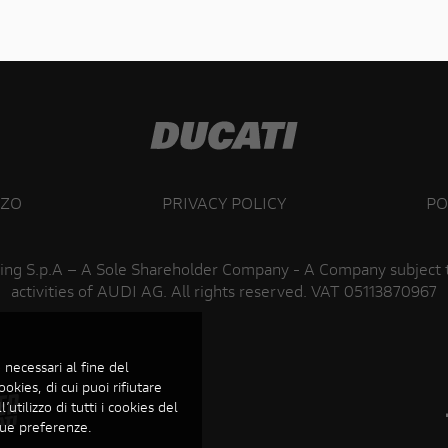
ZZO
PRIVACY POLICY
PO
ing S.p.A – A Sole Shareholder Company - A Company subject
activities of AUDI AG. All rights reserved. VAT 05113870967
 necessari al fine del
ookies, di cui puoi rifiutare
’utilizzo di tutti i cookies del
 tue preferenze.