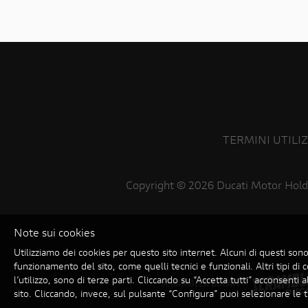
TERMINI UTILI
Copyright ©
2026 Ducati Motor Hold
Note sui cookies
Utilizziamo dei cookies per questo sito internet. Alcuni di questi sono
funzionamento del sito, come quelli tecnici e funzionali. Altri tipi di c
l’utilizzo, sono di terze parti. Cliccando su “Accetta tutti” acconsenti all
SCRAMBLER DUCATI
sito. Cliccando, invece, sul pulsante “Configura” puoi selezionare le